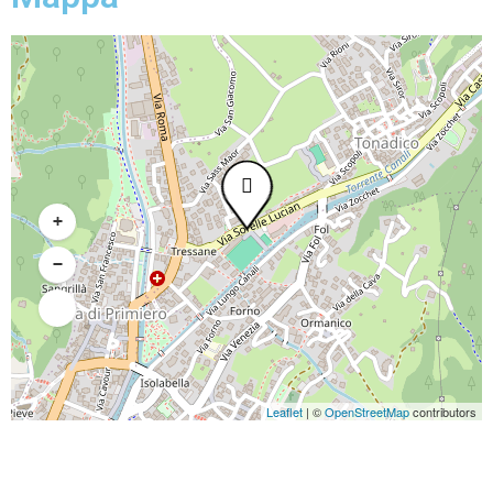
+
−
Leaflet
|
©
OpenStreetMap
contributors